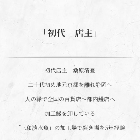
「初代 店主」
初代店主 桑原清登
二十代初め地元京都を離れ静岡へ
人の縁で全国の百貨店～都内鰻店へ
加工鰻を卸している
「三和淡水魚」の加工場で裂き場を5年経験