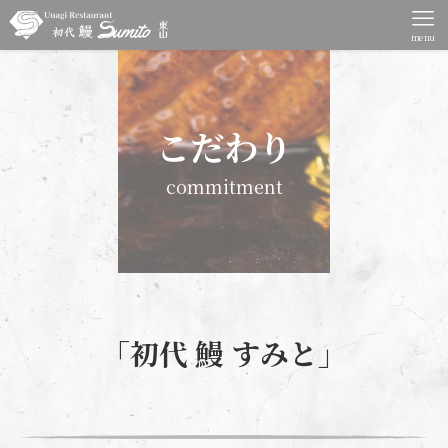
menu
こだわり
commitment
「初代 鰻 すみと」