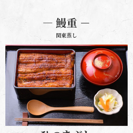
― 鰻重 －
関東蒸し