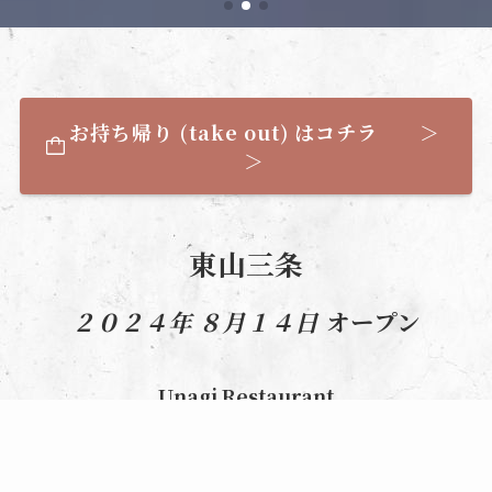
お持ち帰り (take out) はコチラ ＞
＞
東山三条
２０２４年 ８月１４日
オープン
Unagi Restaurant
初代 鰻すみと